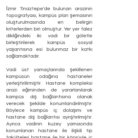
İzmir Tınaztepe’de bulunan arazinin
topografyası, kampüs plan şemasının
oluşturulmasında en belirgin
kriterlerden biri olmuştur. Yer yer falez
dikliğindeki iki vadi bir göletle
birleştirilerek kampüs sosyal
yaşantısına esi bulunmaz bir katkı
sağlamaktadır.
Vadi üst yamaçlarında şekillenen
kampüsün odağına hastaneler
yerleştirilirmiştir. Hastane kompleksi
arazi eğiminden de yararlanılarak
kampüs dış bağlantısına olanak
verecek şekilde konumlandırılmıştır.
Böylece kampüs iç dolaşımı ve
hastane dış bağlantısı ayrıştırılmıştır.
Ayrıca vadinin kuzey yamacında
konumlanan hastane ile ilişkili tıp
fakülteleri hastane ile bir köprüyle iç