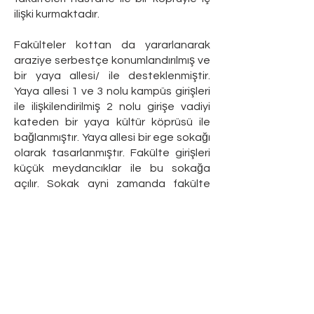
ilişki kurmaktadır.
Fakülteler kottan da yararlanarak
araziye serbestçe konumlandırılmış ve
bir yaya allesi/ ile desteklenmiştir.
Yaya allesi 1 ve 3 nolu kampüs girişleri
ile ilişkilendirilmiş 2 nolu girişe vadiyi
kateden bir yaya kültür köprüsü ile
bağlanmıştır. Yaya allesi bir ege sokağı
olarak tasarlanmıştır. Fakülte girişleri
küçük meydancıklar ile bu sokağa
açılır. Sokak ayni zamanda fakülte
aralarından vadi içinde düzenlenen
peyzaj alanına sızar. Sokak yer yer üst
örtüler ve saçaklarla
zenginleştirilmiştir.
Yaya köprüsü fakülteleri kültür
merkezine, kütüphaneye, yurtlara ve
rektörlüğe bağlayan bir seyir terasıdır.