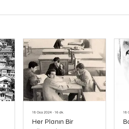
18 Oca 2024
∙
16
dk.
18 
Her Planın Bir
Ba