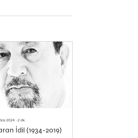
Oca 2024
∙
2
dk.
ran İdil (1934-2019)