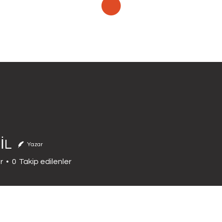
Projeler
Yarışmalar
İletişim
İL
Yazar
r
0
Takip edilenler